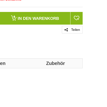
IN DEN
WARENKORB
Teilen
nen
Zubehör
Genaue technis
Produktgrupp
Marke