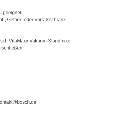
Internationale
C geeignet.
Höhe verpackt
l-, Gefrier- oder Vorratsschrank.
Breite verpack
osch VitaMaxx Vakuum-Standmixer.
Tiefe verpackt
rschließen.
Nettogewicht
Bruttogewicht
Zubehör für
ontakt@bosch.de