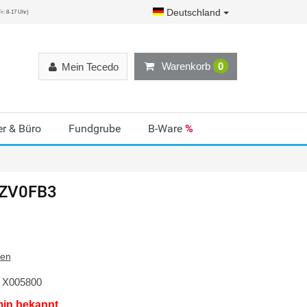
Deutschland
r: 8-17 Uhr)
Warenkorb
0
Mein Tecedo
r & Büro
Fundgrube
B-Ware
%
ZV0FB3
ten
X005800
min bekannt.