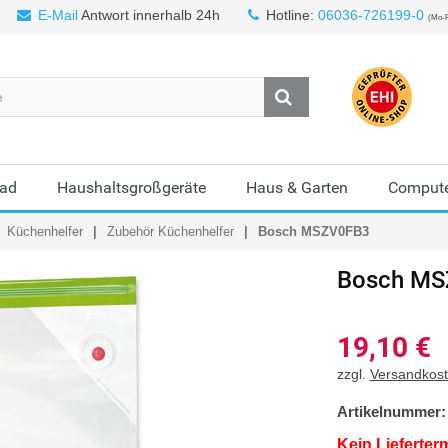
E-Mail
Antwort innerhalb 24h
Hotline:
06036-726199-0
(Mo-F
Bad
Haushaltsgroßgeräte
Haus & Garten
Compute
Küchenhelfer
Zubehör Küchenhelfer
Bosch MSZV0FB3
Bosch
MS
19,10
€
zzgl.
Versandkos
Artikelnummer:
Kein Lieferter