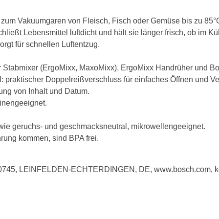
d zum Vakuumgaren von Fleisch, Fisch oder Gemüse bis zu 85°
ießt Lebensmittel luftdicht und hält sie länger frisch, ob im Küh
orgt für schnellen Luftentzug.
 Stabmixer (ErgoMixx, MaxoMixx), ErgoMixx Handrüher und B
praktischer Doppelreißverschluss für einfaches Öffnen und Ve
nung von Inhalt und Datum.
inengeeignet.
owie geruchs- und geschmacksneutral, mikrowellengeeignet.
ührung kommen, sind BPA frei.
 70745, LEINFELDEN-ECHTERDINGEN, DE, www.bosch.com, k