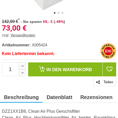
*
142,00 €
-
Sie sparen
69,- €
(
-48%
)
73,00
€
zzgl.
Versandkosten
Artikelnummer:
X005424
Kein Liefertermin bekannt.
IN DEN
WARENKORB
Teilen
Beschreibung
Datenblatt
Rezensionen
DZZ1XX1B6, Clean Air Plus Geruchsfilter
Clean Air Plus Hochleistungsfilter für bestes Raumklima: