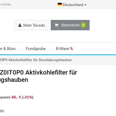
Deutschland
r: 8-17 Uhr)
Warenkorb
0
Mein Tecedo
r & Büro
Fundgrube
B-Ware
%
0P0 Aktivkohlefilter für Dunstabzugshauben
0IT0P0 Aktivkohlefilter für
ugshauben
sparen
88,- €
(
-21%
)
ten