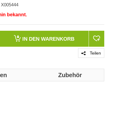
X005444
min bekannt.
IN DEN
WARENKORB
Teilen
nen
Zubehör
Genaue technis
Produktgrupp
Marke