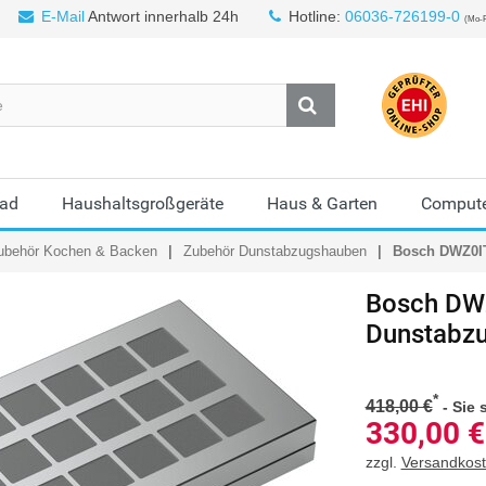
E-Mail
Antwort innerhalb 24h
Hotline:
06036-726199-0
(Mo-F
Bad
Haushaltsgroßgeräte
Haus & Garten
Compute
ubehör Kochen & Backen
Zubehör Dunstabzugshauben
Bosch DWZ0IT
Bosch
DWZ
Dunstabz
*
418,00 €
-
Sie 
330,00
€
zzgl.
Versandkos