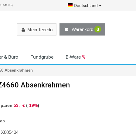
Deutschland
r: 8-17 Uhr)
Warenkorb
0
Mein Tecedo
r & Büro
Fundgrube
B-Ware
%
60 Absenkrahmen
Z4660 Absenkrahmen
sparen
53,- €
(
-19%
)
ten
X005404