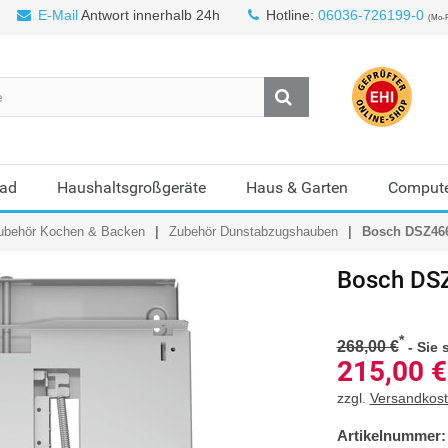
E-Mail
Antwort innerhalb 24h
Hotline:
06036-726199-0
(Mo-F
Bad
Haushaltsgroßgeräte
Haus & Garten
Compute
ubehör Kochen & Backen
Zubehör Dunstabzugshauben
Bosch DSZ46
Bosch
DS
*
268,00 €
-
Sie 
215,00
€
zzgl.
Versandkos
Artikelnummer: