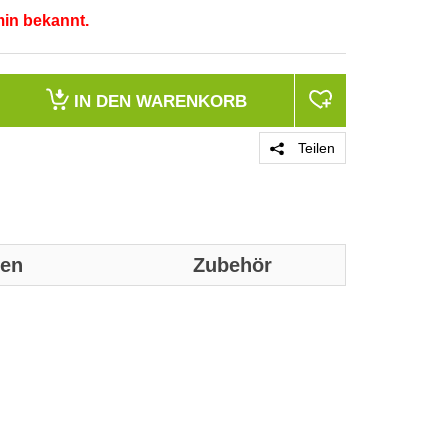
min bekannt.
IN DEN
WARENKORB
Teilen
nen
Zubehör
Genaue technis
Produktgrupp
Marke