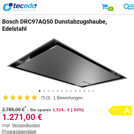
0
Bosch
DRC97AQ50 Dunstabzugshaube,
Edelstahl
(5.0)
1 Bewertungen
*
A
2.785,00 €
-
Sie sparen
1.514,- €
(
-54%
)
1.271,00
€
zzgl.
Versandkosten
Produktdatenblatt