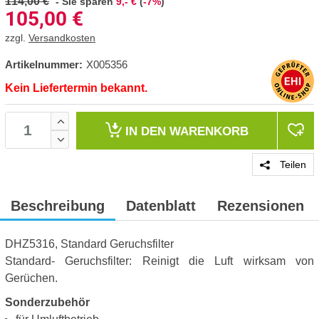
114,00 €
-
Sie sparen
9,- €
(
-7%
)
105,00
€
zzgl.
Versandkosten
Artikelnummer:
X005356
Kein Liefertermin bekannt.
IN DEN
WARENKORB
Teilen
Beschreibung
Datenblatt
Rezensionen
DHZ5316, Standard Geruchsfilter
Standard- Geruchsfilter: Reinigt die Luft wirksam von
Gerüchen.
Sonderzubehör