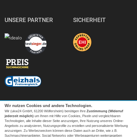
UNSERE PARTNER
SICHERHEIT
Wir nutzen Cookies und andere Technologien.
Wir (ukw24 GmbH, 61200 Wölfersheim) benötigen Ihre
Zustimmung (Widerruf
jederzeit möglich)
um Ihnen mit Hilfe von Cookies, Pixeln und vergleichbaren
Technologien, alle Inhalte dieser Seite anzuzeigen, Ihre Nutzung unseres Online-
Angebots zu analysieren, Nutzungsprofile zu erstellen und personalisierte Werbung
anzuzeigen. Zu Werbezwecken können diese Daten auch an Dritte, wie z.B.
Suchmaschinenanbieter, Social Networks oder Werbeagenturen weitergegeben