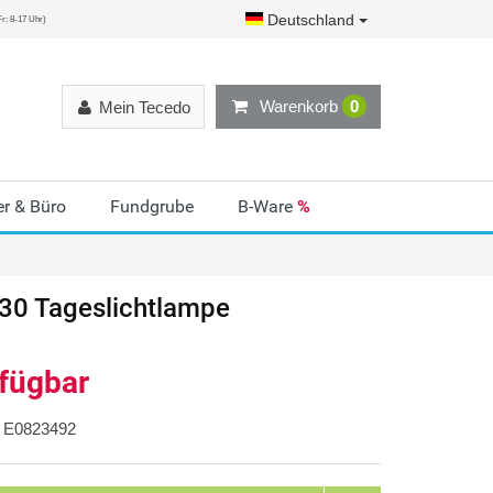
Deutschland
r: 8-17 Uhr)
Warenkorb
0
Mein Tecedo
r & Büro
Fundgrube
B-Ware
%
30 Tageslichtlampe
rfügbar
E0823492