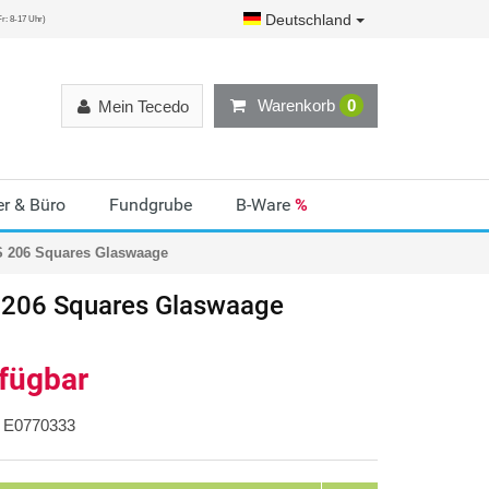
Deutschland
r: 8-17 Uhr)
Warenkorb
0
Mein Tecedo
r & Büro
Fundgrube
B-Ware
%
S 206 Squares Glaswaage
 206 Squares Glaswaage
rfügbar
E0770333