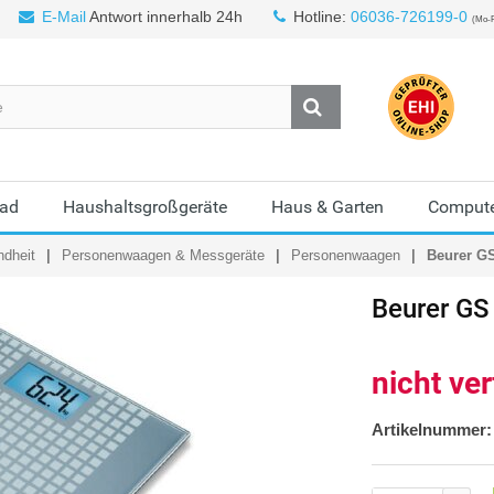
E-Mail
Antwort innerhalb 24h
Hotline:
06036-726199-0
(Mo-F
Bad
Haushaltsgroßgeräte
Haus & Garten
Compute
ndheit
Personenwaagen & Messgeräte
Personenwaagen
Beurer G
Beurer
GS
nicht ve
Artikelnummer: