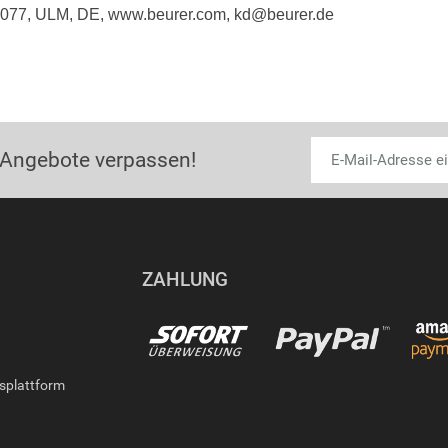
9077, ULM, DE, www.beurer.com, kd@beurer.de
 Angebote verpassen!
ZAHLUNG
gsplattform