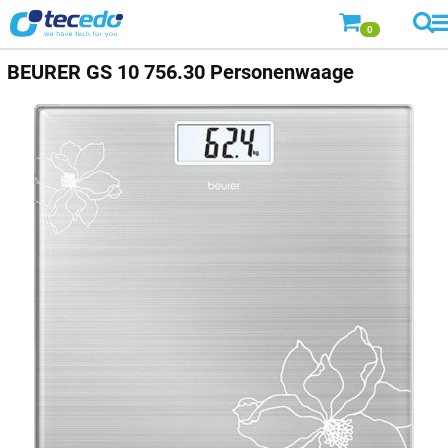
0
BEURER
GS 10 756.30 Personenwaage