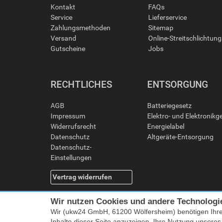
Kontakt
FAQs
Service
Lieferservice
Zahlungsmethoden
Sitemap
Versand
Online-Streitschlichtun
Gutscheine
Jobs
RECHTLICHES
ENTSORGUNG
AGB
Batteriegesetz
Impressum
Elektro- und Elektronikg
Widerrufsrecht
Energielabel
Datenschutz
Altgeräte-Entsorgung
Datenschutz-
Einstellungen
Vertrag widerrufen
Wir nutzen Cookies und andere Technologi
Wir (ukw24 GmbH, 61200 Wölfersheim) benötigen Ihr
Inhalte dieser Seite anzuzeigen, Ihre Nutzung unsere