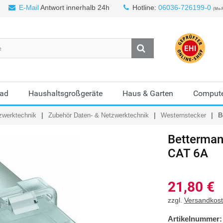
E-Mail
Antwort innerhalb 24h
Hotline:
06036-726199-0
(Mo-F
Bad
Haushaltsgroßgeräte
Haus & Garten
Compute
zwerktechnik
Zubehör Daten- & Netzwerktechnik
Westernstecker
B
Betterma
CAT 6A
21,80
€
zzgl.
Versandkos
Artikelnummer: