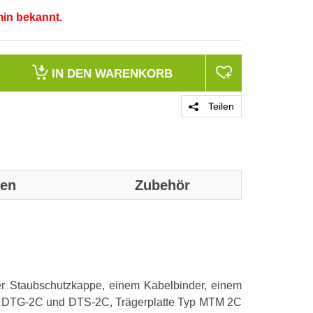
min bekannt.
IN DEN
WARENKORB
Teilen
nen
Zubehör
Genaue technis
Kategorie
er Staubschutzkappe, einem Kabelbinder, einem
Farbe
yp DTG-2C und DTS-2C, Trägerplatte Typ MTM 2C