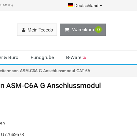
Deutschland
r: 8-17 Uhr)
Warenkorb
0
Mein Tecedo
r & Büro
Fundgrube
B-Ware
%
ettermann ASM-C6A G Anschlussmodul CAT 6A
nn
ASM-C6A G Anschlussmodul
ten
U77669578