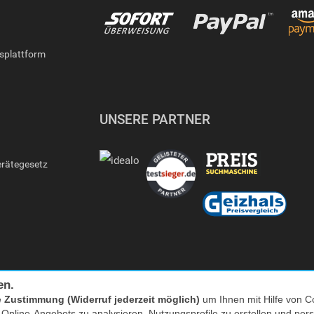
gsplattform
UNSERE PARTNER
erätegesetz
en.
e
Zustimmung (Widerruf jederzeit möglich)
um Ihnen mit Hilfe von Co
s Online-Angebots zu analysieren, Nutzungsprofile zu erstellen und p