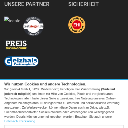
UNSERE PARTNER
SICHERHEIT
Wir nutzen Cookies und andere Technologien.
Wir (ukw24 GmbH, 61200 Wölfersheim) benötigen Ihre
Zustimmung (Widerruf
jederzeit möglich)
um Ihnen mit Hilfe von Cookies, Pixeln und vergleichbaren
Technologien, alle Inhalte dieser Seite anzuzeigen, Ihre Nutzung unseres Online-
Angebots zu analysieren, Nutzungsprofile zu erstellen und personalisierte Werbung
anzuzeigen. Zu Werbezwecken können diese Daten auch an Dritte, wie z.B.
Suchmaschinenanbieter, Social Networks oder Werbeagenturen weitergegeben
Facebook
|
twitter
werden. Details können unten eingesehen werden. Beachten Sie auch unsere
© 2026 Tecedo
Datenschutzerklärung
.