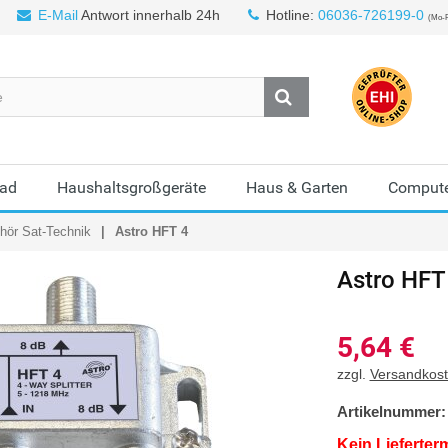
E-Mail
Antwort innerhalb 24h
Hotline:
06036-726199-0
(Mo-F
Bad
Haushaltsgroßgeräte
Haus & Garten
Compute
ör Sat-Technik
Astro HFT 4
Astro
HFT
5,64
€
zzgl.
Versandkos
Artikelnummer:
Kein Lieferter