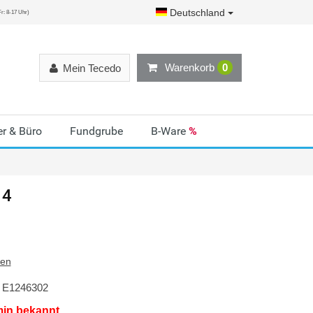
Deutschland
r: 8-17 Uhr)
Warenkorb
0
Mein Tecedo
r & Büro
Fundgrube
B-Ware
%
 4
ten
E1246302
min bekannt.