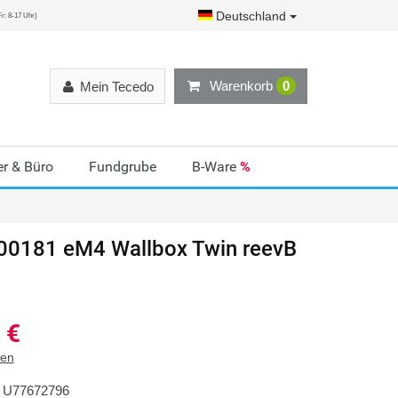
Deutschland
r: 8-17 Uhr)
Warenkorb
0
Mein Tecedo
r & Büro
Fundgrube
B-Ware
%
00181 eM4 Wallbox Twin reevB
€
ten
U77672796