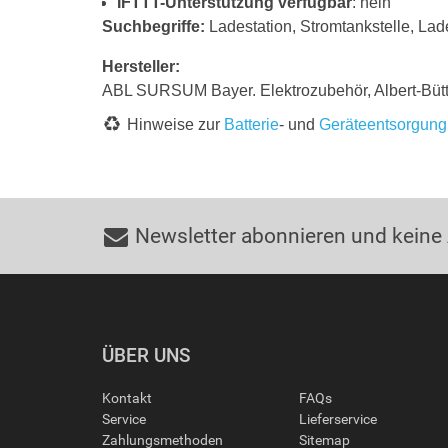
IFTTT-Unterstützung verfügbar
: nein
Suchbegriffe:
Ladestation, Stromtankstelle, Lade
Hersteller:
ABL SURSUM Bayer. Elektrozubehör, Albert-Büt
Hinweise zur
Batterie
- und
Geräteentsorgung
Newsletter abonnieren und keine
ÜBER UNS
Kontakt
FAQs
Service
Lieferservice
Zahlungsmethoden
Sitemap