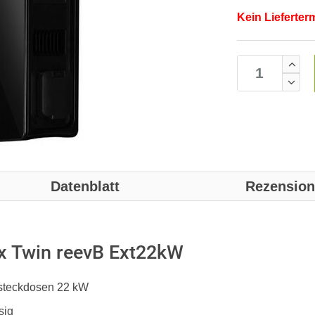
Kein Lieferter
Datenblatt
Rezensio
 Twin reevB Ext22kW
esteckdosen 22 kW
sig