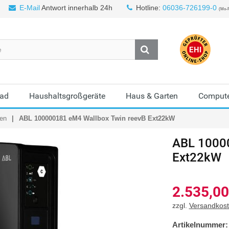
E-Mail
Antwort innerhalb 24h
Hotline:
06036-726199-0
(Mo-F
Bad
Haushaltsgroßgeräte
Haus & Garten
Compute
en
ABL 100000181 eM4 Wallbox Twin reevB Ext22kW
ABL
1000
Ext22kW
2.535,00
zzgl.
Versandkos
Artikelnummer: