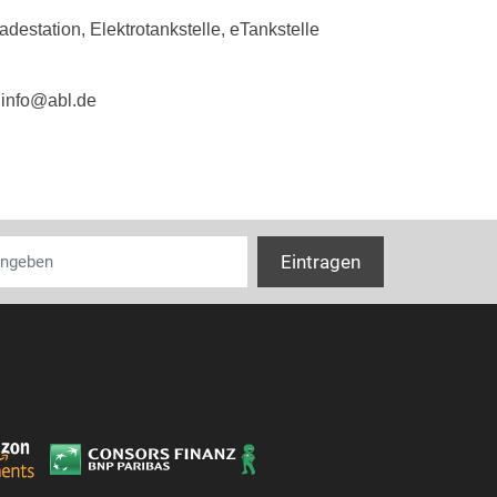
destation, Elektrotankstelle, eTankstelle
Schlagfestigkei
Kompatibel mi
 info@abl.de
Kompatibel mit
Kompatibel mi
IFTTT-Unterst