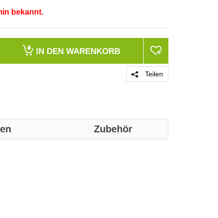
min bekannt.
IN DEN
WARENKORB
Teilen
nen
Zubehör
Genaue technis
Ausführung An
Nennanschluss