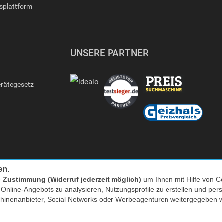
gsplattform
UNSERE PARTNER
erätegesetz
en.
e
Zustimmung (Widerruf jederzeit möglich)
um Ihnen mit Hilfe von Co
s Online-Angebots zu analysieren, Nutzungsprofile zu erstellen und p
Facebook
|
twitter
chinenanbieter, Social Networks oder Werbeagenturen weitergegeben 
nkl. MwSt. zzgl. Versand | *) Unverbindliche Preisempfehlung | **) Ehemaliger