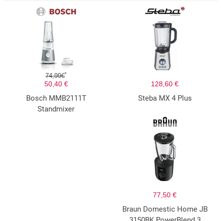
*
74,99€
50,40 €
128,60 €
Bosch MMB2111T
Steba MX 4 Plus
Standmixer
77,50 €
Braun Domestic Home JB
3150BK PowerBlend 3