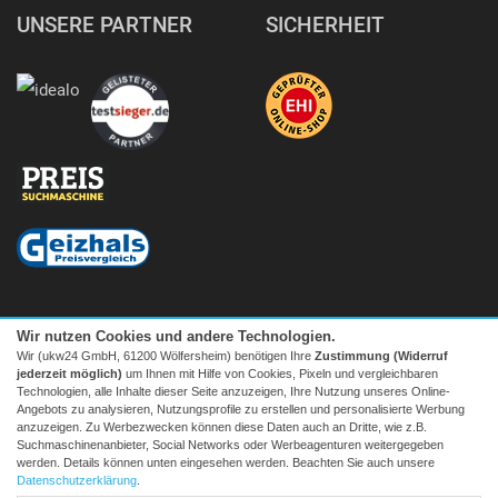
UNSERE PARTNER
SICHERHEIT
Wir nutzen Cookies und andere Technologien.
Wir (ukw24 GmbH, 61200 Wölfersheim) benötigen Ihre
Zustimmung (Widerruf
jederzeit möglich)
um Ihnen mit Hilfe von Cookies, Pixeln und vergleichbaren
Technologien, alle Inhalte dieser Seite anzuzeigen, Ihre Nutzung unseres Online-
Angebots zu analysieren, Nutzungsprofile zu erstellen und personalisierte Werbung
anzuzeigen. Zu Werbezwecken können diese Daten auch an Dritte, wie z.B.
Suchmaschinenanbieter, Social Networks oder Werbeagenturen weitergegeben
Facebook
|
twitter
werden. Details können unten eingesehen werden. Beachten Sie auch unsere
© 2026 Tecedo
Datenschutzerklärung
.