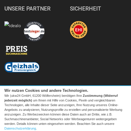
UNSERE PARTNER
SICHERHEIT
Wir nutzen Cookies und andere Technologien.
Wir (ukw24 GmbH, 61200 Wölfersheim) benötigen Ihre
Zustimmung (Widerruf
jederzeit möglich)
um Ihnen mit Hilfe von Cookies, Pixeln und vergleichbaren
Technologien, alle Inhalte dieser Seite anzuzeigen, Ihre Nutzung unseres Online-
Angebots zu analysieren, Nutzungsprofile zu erstellen und personalisierte Werbung
anzuzeigen. Zu Werbezwecken können diese Daten auch an Dritte, wie z.B.
Suchmaschinenanbieter, Social Networks oder Werbeagenturen weitergegeben
Facebook
|
twitter
werden. Details können unten eingesehen werden. Beachten Sie auch unsere
© 2026 Tecedo
Datenschutzerklärung
.