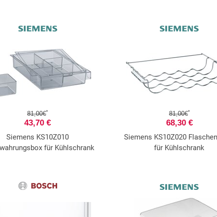
*
*
81,00€
81,00€
43,70 €
68,30 €
Siemens KS10Z010
Siemens KS10Z020 Flascheng
wahrungsbox für Kühlschrank
für Kühlschrank