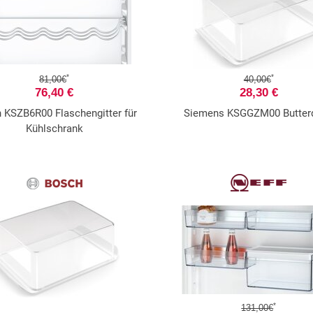
*
*
81,00€
40,00€
76,40 €
28,30 €
 KSZB6R00 Flaschengitter für
Siemens KSGGZM00 Butter
Kühlschrank
*
131,00€