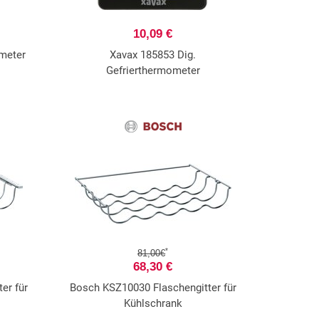
10,09 €
meter
Xavax 185853 Dig.
Gefrierthermometer
*
81,00€
68,30 €
er für
Bosch KSZ10030 Flaschengitter für
Kühlschrank