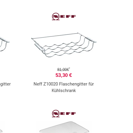
*
81,00€
53,30 €
itter
Neff Z10020 Flaschengitter für
Kühlschrank