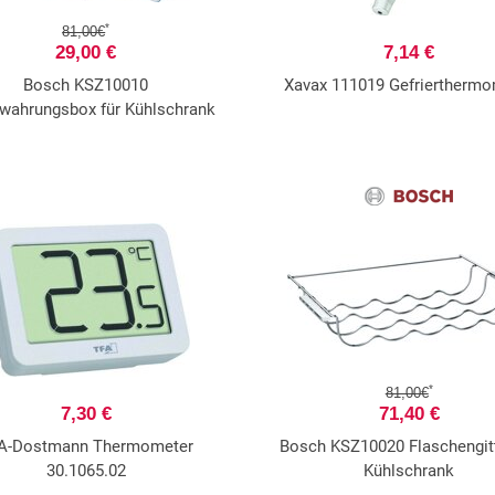
*
81,00€
29,00 €
7,14 €
Bosch KSZ10010
Xavax 111019 Gefrierthermo
wahrungsbox für Kühlschrank
*
81,00€
7,30 €
71,40 €
A-Dostmann Thermometer
Bosch KSZ10020 Flaschengitt
30.1065.02
Kühlschrank