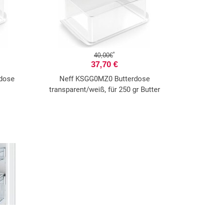
*
40,00€
37,70 €
dose
Neff KSGG0MZ0 Butterdose
transparent/weiß, für 250 gr Butter