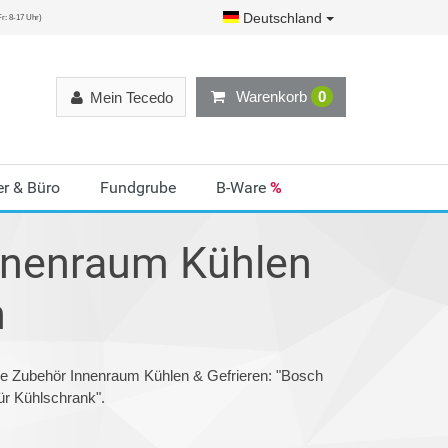
Deutschland
r: 8-17 Uhr)
Warenkorb
0
Mein Tecedo
r & Büro
Fundgrube
B-Ware
%
nnenraum Kühlen
n
ie Zubehör Innenraum Kühlen & Gefrieren: "Bosch
r Kühlschrank".