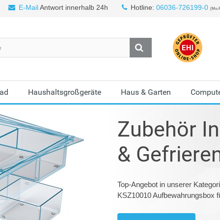
E-Mail
Antwort innerhalb 24h
Hotline:
06036-726199-0
(Mo-F
Bad
Haushaltsgroßgeräte
Haus & Garten
Compute
Zubehör I
& Gefriere
Top-Angebot in unserer Kategor
KSZ10010 Aufbewahrungsbox fü