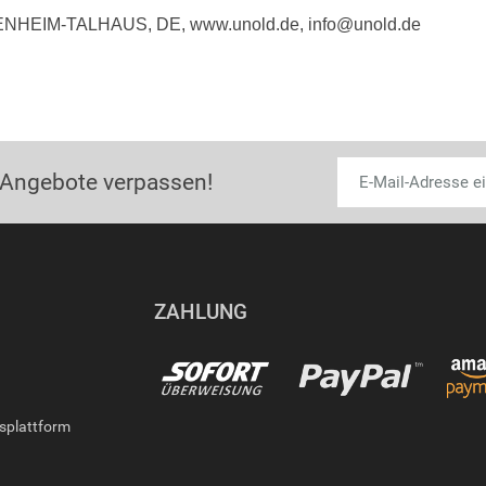
KENHEIM-TALHAUS, DE, www.unold.de, info@unold.de
 Angebote verpassen!
ZAHLUNG
gsplattform