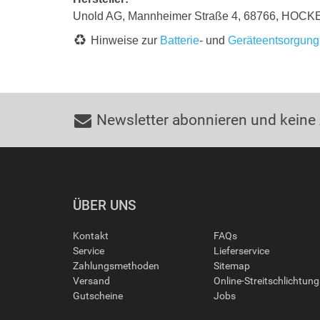
Unold AG, Mannheimer Straße 4, 68766, HOC
Hinweise zur
Batterie
- und
Geräteentsorgung
Newsletter abonnieren und keine
ÜBER UNS
Kontakt
FAQs
Service
Lieferservice
Zahlungsmethoden
Sitemap
Versand
Online-Streitschlichtun
Gutscheine
Jobs