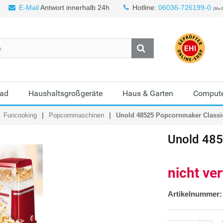
E-Mail
Antwort innerhalb 24h
Hotline:
06036-726199-0
(Mo-F
Bad
Haushaltsgroßgeräte
Haus & Garten
Compute
Funcooking
Popcornmaschinen
Unold 48525 Popcornmaker Classi
Unold
485
nicht ve
Artikelnummer: