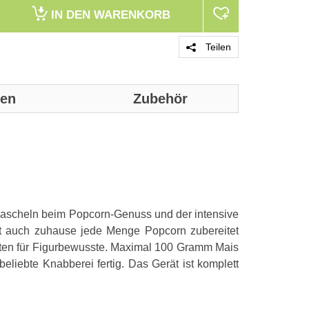
IN DEN
WARENKORB
Teilen
nen
Zubehör
Genaue technis
Technische D
Produktfarbe
 Rascheln beim Popcorn-Genuss und der intensive
Anzeigelicht
 auch zuhause jede Menge Popcorn zubereitet
Beleuchteter A
ten für Figurbewusste. Maximal 100 Gramm Mais
liebte Knabberei fertig. Das Gerät ist komplett
Leistung