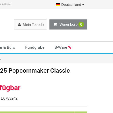
Deutschland
r: 8-17 Uhr)
Warenkorb
0
Mein Tecedo
r & Büro
Fundgrube
B-Ware
%
c
25 Popcornmaker Classic
rfügbar
E0783242