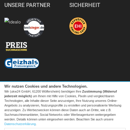
UNSERE PARTNER
SICHERHEIT
Wir nutzen Cookies und andere Technologien.
Wir (ukw24 GmbH, 61200 Wölfersheim) benötigen Ihre
Zustimmung (Widerruf
jederzeit möglich)
um Ihnen mit Hilfe von Cookies, Pixeln und vergleichbaren
Technologien, alle Inhalte dieser Seite anzuzeigen, Ihre Nutzung unseres Online-
Angebots zu analysieren, Nutzungsprofile zu erstellen und personalisierte Werbung
anzuzeigen. Zu Werbezwecken können diese Daten auch an Dritte, wie z.B.
Suchmaschinenanbieter, Social Networks oder Werbeagenturen weitergegeben
Facebook
|
twitter
werden. Details können unten eingesehen werden. Beachten Sie auch unsere
© 2026 Tecedo
Datenschutzerklärung
.