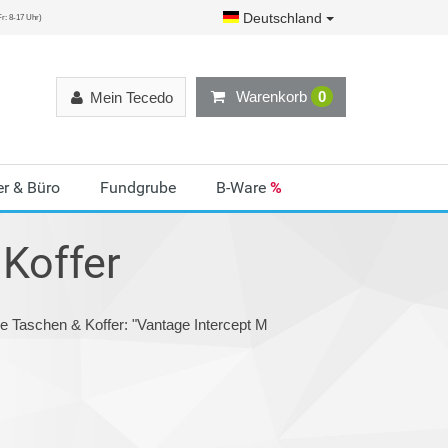
Deutschland
r: 8-17 Uhr)
Warenkorb
0
Mein Tecedo
r & Büro
Fundgrube
B-Ware
%
Koffer
e Taschen & Koffer: "Vantage Intercept M