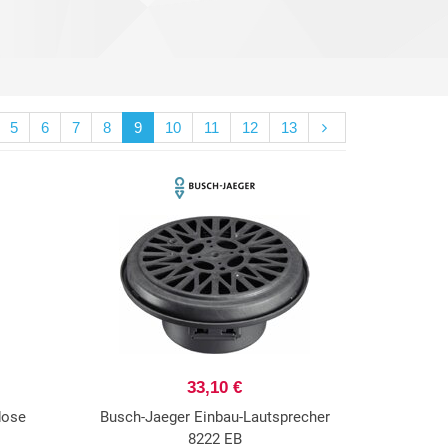
5
6
7
8
9
10
11
12
13
33,10 €
dose
Busch-Jaeger Einbau-Lautsprecher
8222 EB