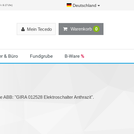
Deutschland
r: 8-17 Uhr)
Warenkorb
0
Mein Tecedo
r & Büro
Fundgrube
B-Ware
%
e ABB: "GIRA 012528 Elektroschalter Anthrazit".