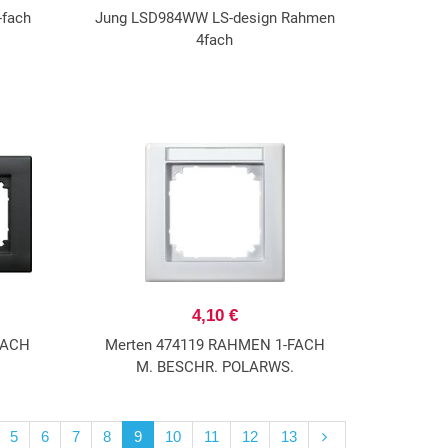
fach
Jung LSD984WW LS-design Rahmen
4fach
4,10 €
FACH
Merten 474119 RAHMEN 1-FACH
M. BESCHR. POLARWS.
5
6
7
8
9
10
11
12
13