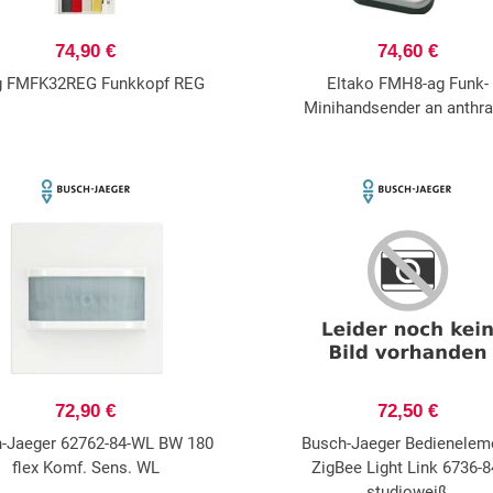
74,90 €
74,60 €
g FMFK32REG Funkkopf REG
Eltako FMH8-ag Funk-
Minihandsender an anthra
72,90 €
72,50 €
-Jaeger 62762-84-WL BW 180
Busch-Jaeger Bedienelem
flex Komf. Sens. WL
ZigBee Light Link 6736-8
studioweiß