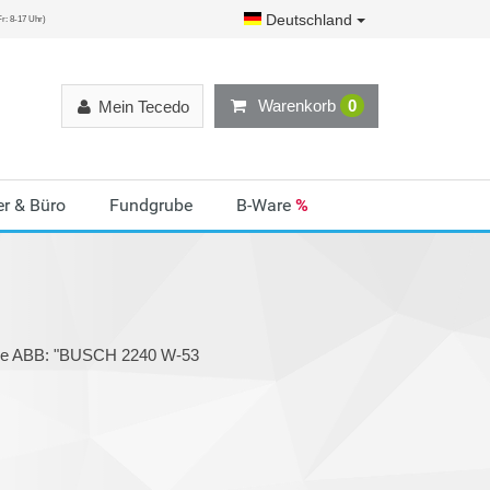
Deutschland
r: 8-17 Uhr)
Warenkorb
0
Mein Tecedo
r & Büro
Fundgrube
B-Ware
%
orie ABB: "BUSCH 2240 W-53