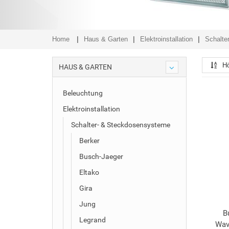
Home
Haus & Garten
Elektroinstallation
Schalte
Hö
HAUS & GARTEN
Beleuchtung
Elektroinstallation
Schalter- & Steckdosensysteme
Berker
Busch-Jaeger
Eltako
Gira
Jung
B
Legrand
Wav