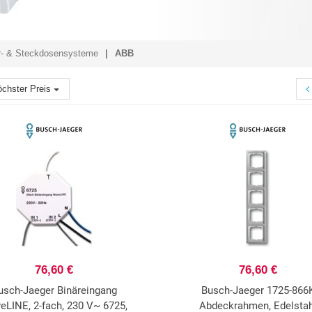
r- & Steckdosensysteme
ABB
chster Preis
76,60 €
76,60 €
usch-Jaeger Binäreingang
Busch-Jaeger 1725-866
eLINE, 2-fach, 230 V~ 6725,
Abdeckrahmen, Edelstah