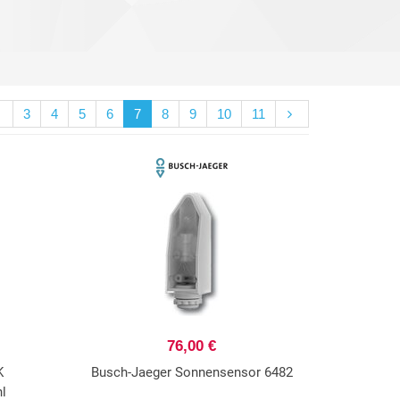
3
4
5
6
7
8
9
10
11
76,00 €
K
Busch-Jaeger Sonnensensor 6482
l