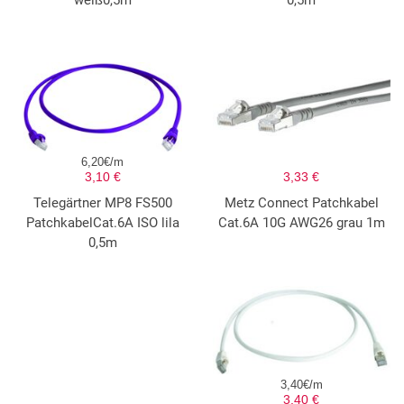
weiß0,5m
0,5m
6,20€/m
3,10 €
3,33 €
Telegärtner MP8 FS500
Metz Connect Patchkabel
PatchkabelCat.6A ISO lila
Cat.6A 10G AWG26 grau 1m
0,5m
3,40€/m
3,40 €