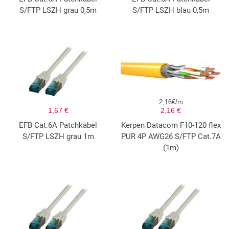
S/FTP LSZH grau 0,5m
S/FTP LSZH blau 0,5m
2,16€/m
1,67 €
2,16 €
EFB Cat.6A Patchkabel
Kerpen Datacom F10-120 flex
S/FTP LSZH grau 1m
PUR 4P AWG26 S/FTP Cat.7A
(1m)