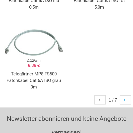
PatchkabelCat.6A ISO lila
Patchkabel Cat.6A ISO rot
0,5m
5,0m
2,12€/m
6,36 €
Telegärtner MP8 FS500
Patchkabel Cat.6A ISO grau
3m
1 / 7
Newsletter abonnieren und keine Angebote
verpassen!