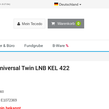
Deutschland
r: 8-17 Uhr)
Warenkorb
0
Mein Tecedo
r & Büro
Fundgrube
B-Ware
%
niversal Twin LNB KEL 422
ten
E1072369
min bekannt.