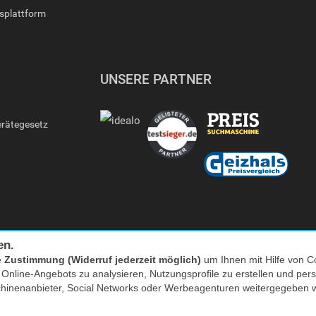
gsplattform
UNSERE PARTNER
erätegesetz
en.
e
Zustimmung (Widerruf jederzeit möglich)
um Ihnen mit Hilfe von Co
s Online-Angebots zu analysieren, Nutzungsprofile zu erstellen und p
Facebook
|
twitter
chinenanbieter, Social Networks oder Werbeagenturen weitergegeben 