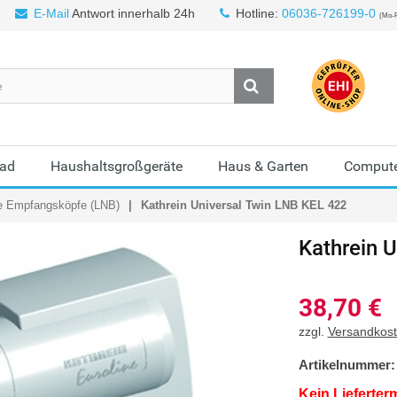
E-Mail
Antwort innerhalb 24h
Hotline:
06036-726199-0
(Mo-F
Bad
Haushaltsgroßgeräte
Haus & Garten
Compute
le Empfangsköpfe (LNB)
Kathrein Universal Twin LNB KEL 422
Kathrein
U
38,70
€
zzgl.
Versandkos
Artikelnummer:
Kein Lieferter