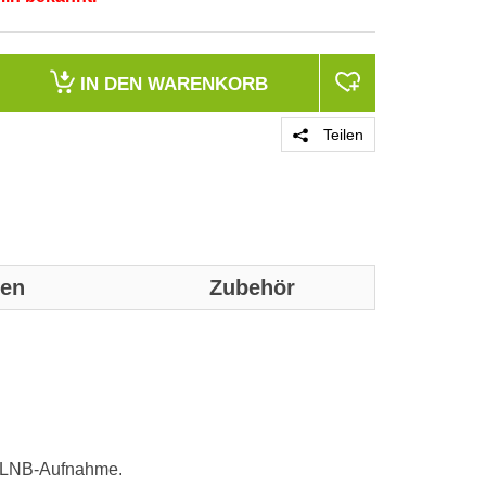
IN DEN
WARENKORB
Teilen
nen
Zubehör
Genaue technis
Technische D
Input frequen
m-LNB-Aufnahme.
Ausgangsfreq