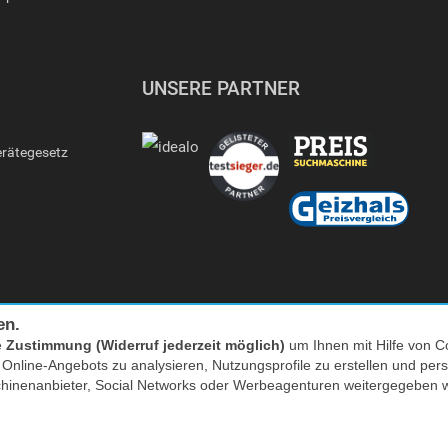
UNSERE PARTNER
erätegesetz
en.
e
Zustimmung (Widerruf jederzeit möglich)
um Ihnen mit Hilfe von Co
s Online-Angebots zu analysieren, Nutzungsprofile zu erstellen und p
Facebook
|
twitter
chinenanbieter, Social Networks oder Werbeagenturen weitergegeben 
nkl. MwSt. zzgl. Versand | *) Unverbindliche Preisempfehlung | **) Ehemaliger