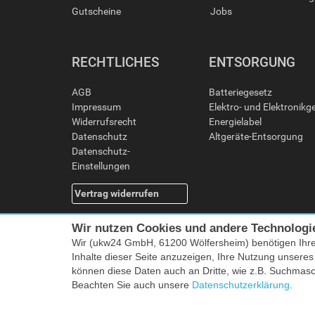
Gutscheine
Jobs
RECHTLICHES
ENTSORGUNG
AGB
Batteriegesetz
Impressum
Elektro- und Elektronikg
Widerrufsrecht
Energielabel
Datenschutz
Altgeräte-Entsorgung
Datenschutz-
Einstellungen
Vertrag widerrufen
Wir nutzen Cookies und andere Technologi
Wir (ukw24 GmbH, 61200 Wölfersheim) benötigen Ihr
Inhalte dieser Seite anzuzeigen, Ihre Nutzung unsere
können diese Daten auch an Dritte, wie z.B. Suchmas
Beachten Sie auch unsere
Datenschutzerklärung
.
Alle Preise i