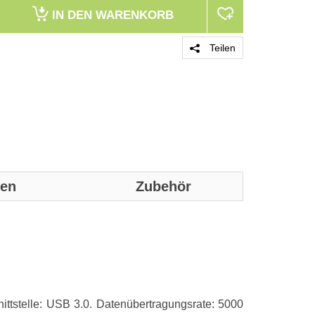
IN DEN
WARENKORB
Teilen
nen
Zubehör
Genaue technis
Festplatte
HDD Größe
ittstelle: USB 3.0. Datenübertragungsrate: 5000
HDD Kapazität