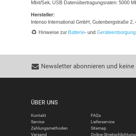
Mbit/Sek, USB Datenübertragungsraten: 5000 Mbit
Hersteller:
Intenso International GmbH, Gutenbergstraße 2, 
Hinweise zur
Batterie
- und
Geräteentsorgung
Newsletter abonnieren und keine
ÜBER UNS
Kontakt
FAQs
Service
Lieferservice
Zahlungsmethoden
Sitemap
Versand
Online-Streitschlichtun