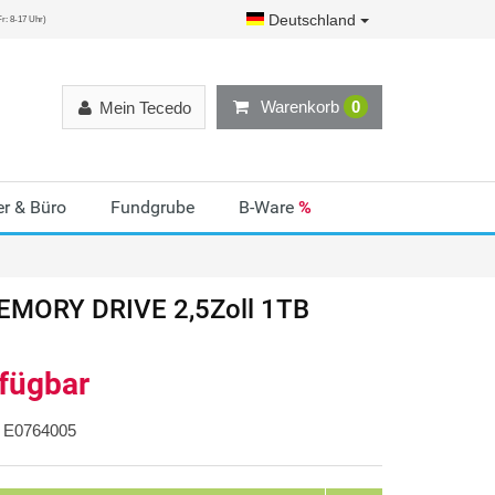
Deutschland
r: 8-17 Uhr)
Warenkorb
0
Mein Tecedo
r & Büro
Fundgrube
B-Ware
%
MORY DRIVE 2,5Zoll 1TB
rfügbar
E0764005