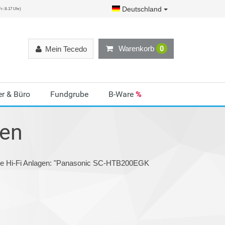
Deutschland
r: 8-17 Uhr)
Warenkorb
0
Mein Tecedo
r & Büro
Fundgrube
B-Ware
%
gen
rie Hi-Fi Anlagen: "Panasonic SC-HTB200EGK