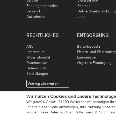
Service
Lieferservice
Zahlungsmethoden
Sitemap
Versand
Online-Streitschlichtun
Gutscheine
Jobs
RECHTLICHES
ENTSORGUNG
AGB
Batteriegesetz
Impressum
Elektro- und Elektronikg
Widerrufsrecht
Energielabel
Datenschutz
Altgeräte-Entsorgung
Datenschutz-
Einstellungen
Vertrag widerrufen
Wir nutzen Cookies und andere Technologi
Wir (ukw24 GmbH, 61200 Wölfersheim) benötigen Ihr
Inhalte dieser Seite anzuzeigen, Ihre Nutzung unsere
können diese Daten auch an Dritte, wie z.B. Suchmas