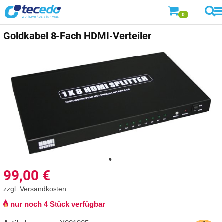
0
Goldkabel
8-Fach HDMI-Verteiler
99,00
€
zzgl.
Versandkosten
nur noch 4 Stück verfügbar