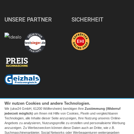
UNSERE PARTNER
SICHERHEIT
Wir nutzen Cookies und andere Technologien.
Wir (ukw24 GmbH, 61200 Wölfersheim) benötigen Ihre
Zustimmung (Widerruf
jederzeit möglich)
um Ihnen mit Hilfe von Cookies, Pixeln und vergleichbaren
Technologien, alle Inhalte dieser Seite anzuzeigen, Ihre Nutzung unseres Online-
Angebots zu analysieren, Nutzungsprofile zu erstellen und personalisierte Werbung
anzuzeigen. Zu Werbezwecken können diese Daten auch an Dritte, wie z.B.
Suchmaschinenanbieter, Social Networks oder Werbeagenturen weitergegeben