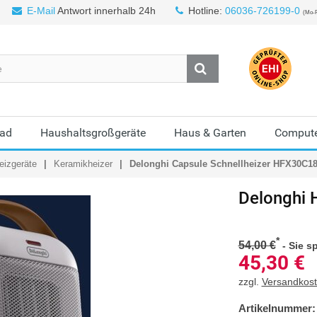
E-Mail
Antwort innerhalb 24h
Hotline:
06036-726199-0
(Mo-F
Bad
Haushaltsgroßgeräte
Haus & Garten
Compute
eizgeräte
Keramikheizer
Delonghi Capsule Schnellheizer HFX30C1
Delonghi 
*
54,00 €
-
Sie s
45,30
€
zzgl.
Versandkos
Artikelnummer: