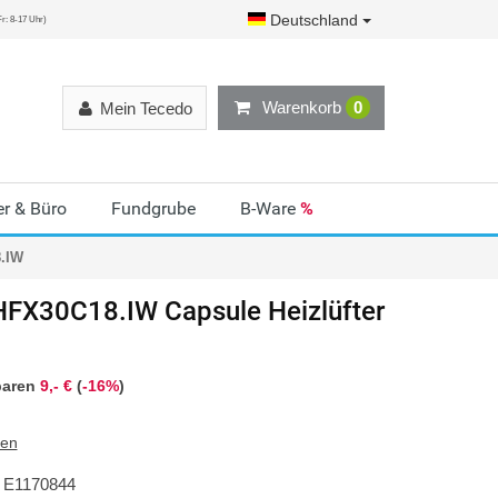
Deutschland
r: 8-17 Uhr)
Warenkorb
0
Mein Tecedo
r & Büro
Fundgrube
B-Ware
%
8.IW
HFX30C18.IW Capsule Heizlüfter
paren
9,- €
(
-16%
)
ten
E1170844