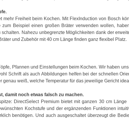
fe.
t mehr Freiheit beim Kochen. Mit FlexInduction von Bosch könn
zum Beispiel einen großen Bräter verwenden wollen, haben 
chalten. Nahezu unbegrenzte Möglichkeiten dank der erweiter
äter und Zubehör mit 40 cm Länge finden ganz flexibel Platz.
Töpfe, Pfannen und Einstellungen beim Kochen. Wir haben unse
hl Schrift als auch Abbildungen helfen bei der schnellen Orie
er genau weiß, welche Temperatur für das jeweilige Gericht idea
st, damit noch etwas falsch zu machen.
spitze: DirectSelect Premium bietet mit ganzen 30 cm Läng
gewünschten Kochstufe und der ergänzenden Funktionen intuiti
klich benötigen. Und auch ausgeschaltet überzeugt die Bedi