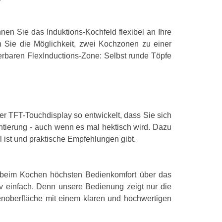
en Sie das Induktions-Kochfeld flexibel an Ihre
Ergonomie
Sie die Möglichkeit, zwei Kochzonen zu einer
Steuerung
baren FlexInductions-Zone: Selbst runde Töpfe
Steuerungspos
Eingebaute An
Timer
r TFT-Touchdisplay so entwickelt, dass Sie sich
Anzeige Resth
ntierung - auch wenn es mal hektisch wird. Dazu
l ist und praktische Empfehlungen gibt.
Automatische 
Einfach zu sä
e beim Kochen höchsten Bedienkomfort über das
Kindersicheru
v einfach. Denn unsere Bedienung zeigt nur die
enoberfläche mit einem klaren und hochwertigen
Leistung