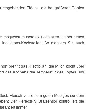
durchgehenden Fläche, die bei größeren Töpfen
Geräteplatzie
Kochfeldtyp
Art der Oberfl
Anzahl Herdpl
e möglichst mühelos zu gestalten. Dabei helfen
 Induktions-Kochstellen. So meistern Sie auch
Anzahl der ele
Anzahl der si
Rahmenfarbe
hon brennt das Risotto an, die Milch kocht über
rend des Kochens die Temperatur des Topfes und
Leistungen
Auftriebs-Funk
 Stück Fleisch von einem guten Metzger, sondern
Anzahl der Lei
en: Der PerfectFry Bratsensor kontrolliert die
arantiert immer.
Zertifizierung