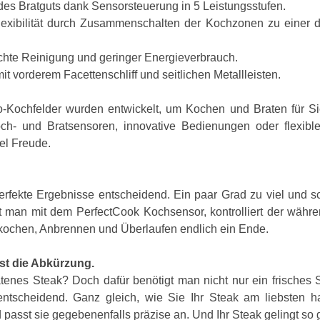
es Bratguts dank Sensorsteuerung in 5 Leistungsstufen.
exibilität durch Zusammenschalten der Kochzonen zu einer 
chte Reinigung und geringer Energieverbrauch.
 vorderem Facettenschliff und seitlichen Metallleisten.
o-Kochfelder wurden entwickelt, um Kochen und Braten für Si
och- und Bratsensoren, innovative Bedienungen oder flexible
iel Freude.
rfekte Ergebnisse entscheidend. Ein paar Grad zu viel und sc
t man mit dem PerfectCook Kochsensor, kontrolliert der wäh
erkochen, Anbrennen und Überlaufen endlich ein Ende.
ist die Abkürzung.
ratenes Steak? Doch dafür benötigt man nicht nur ein frisches
entscheidend. Ganz gleich, wie Sie Ihr Steak am liebsten hab
asst sie gegebenenfalls präzise an. Und Ihr Steak gelingt so g