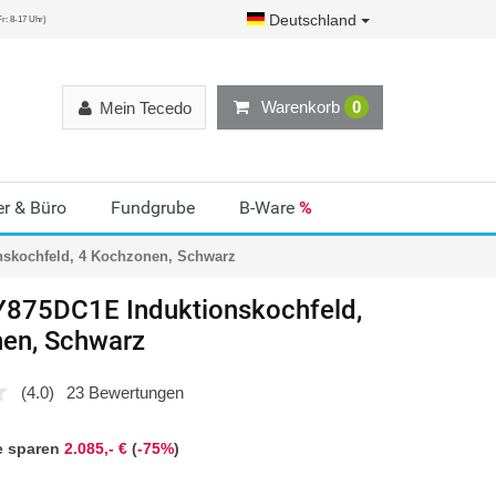
Deutschland
r: 8-17 Uhr)
Warenkorb
0
Mein Tecedo
r & Büro
Fundgrube
B-Ware
%
skochfeld, 4 Kochzonen, Schwarz
875DC1E Induktionskochfeld,
en, Schwarz
(4.0)
23 Bewertungen
e sparen
2.085,- €
(
-75%
)