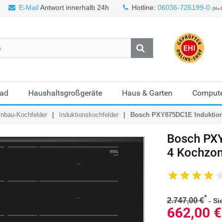
E-Mail
Antwort innerhalb 24h
Hotline:
06036-726199-0
(Mo-F
Bad
Haushaltsgroßgeräte
Haus & Garten
Compute
inbau-Kochfelder
Induktionskochfelder
Bosch PXY875DC1E Induktion
Bosch
PXY
4 Kochzon
*
2.747,00 €
-
Si
662,00
€