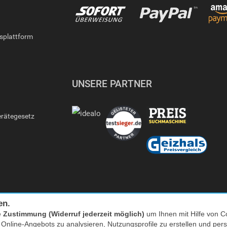
gsplattform
UNSERE PARTNER
erätegesetz
en.
e
Zustimmung (Widerruf jederzeit möglich)
um Ihnen mit Hilfe von Co
s Online-Angebots zu analysieren, Nutzungsprofile zu erstellen und p