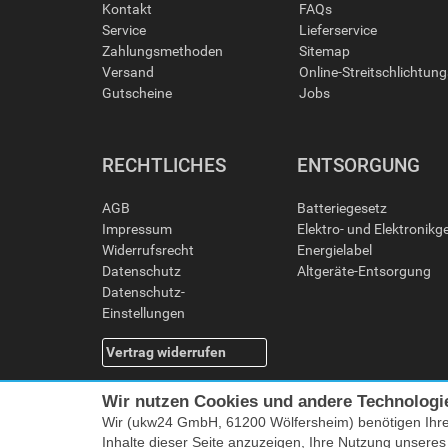
Kontakt
FAQs
Service
Lieferservice
Zahlungsmethoden
Sitemap
Versand
Online-Streitschlichtun
Gutscheine
Jobs
RECHTLICHES
ENTSORGUNG
AGB
Batteriegesetz
Impressum
Elektro- und Elektronikg
Widerrufsrecht
Energielabel
Datenschutz
Altgeräte-Entsorgung
Datenschutz-
Einstellungen
Vertrag widerrufen
Wir nutzen Cookies und andere Technologi
Wir (ukw24 GmbH, 61200 Wölfersheim) benötigen Ihr
Inhalte dieser Seite anzuzeigen, Ihre Nutzung unsere