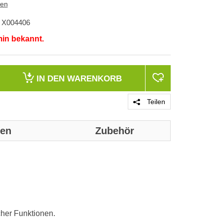
ten
X004406
min bekannt.
IN DEN
WARENKORB
Teilen
nen
Zubehör
Genaue techni
werden:
Design
cher Funktionen.
Produktfarbe