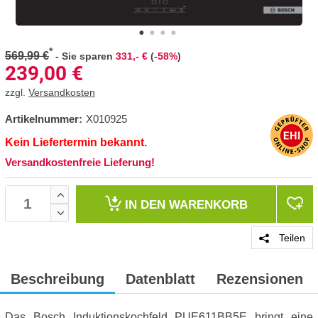
*
569,99 €
-
Sie sparen
331,- €
(
-58%
)
239,00
€
zzgl.
Versandkosten
Artikelnummer:
X010925
Kein Liefertermin bekannt.
Versandkostenfreie Lieferung!
IN DEN
WARENKORB
Teilen
Beschreibung
Datenblatt
Rezensionen
Das Bosch Induktionskochfeld PUE611BB5E bringt eine